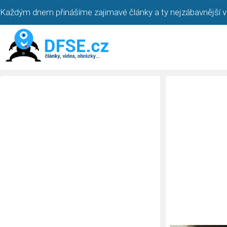
Každým dnem přinášíme zajimavé články a ty nejzábavnější vi