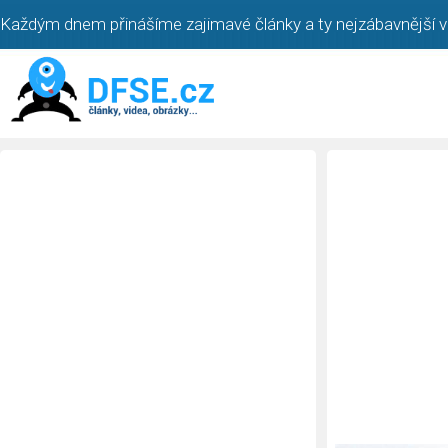
Každým dnem přinášíme zajimavé články a ty nejzábavnější vi